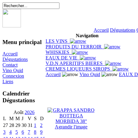
Accueil
Dégustations
Navigation
LES VINS
Menu principal
PRODUITS DU TERROIR
WHISKIES
Accueil
EAUX DE VIE
Dégustations
V.D.N APERITIFS BIERES
Contact
CREMES LIQUEURS SIROPS
Vino Quid
Accueil
Vino Quid
EAUX D
Connexion
Liens
Calendrier
Dégustations
Août
2026
L
M
M
J
V
S
D
27
28
29
30
31
1
2
Agrandir l'image
3
4
5
6
7
8
9