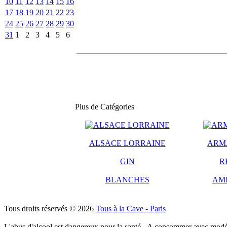
10
11
12
13
14
15
16
17
18
19
20
21
22
23
24
25
26
27
28
29
30
31
1
2
3
4
5
6
Plus de Catégories
ALSACE LORRAINE
ARM
GIN
R
BLANCHES
AM
Tous droits réservés © 2026
Tous à la Cave - Paris
L'abus d'alcool est dangereux pour la santé - A consommer avec modé