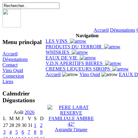
Accueil
Dégustations
Navigation
LES VINS
Menu principal
PRODUITS DU TERROIR
WHISKIES
Accueil
EAUX DE VIE
Dégustations
V.D.N APERITIFS BIERES
Contact
CREMES LIQUEURS SIROPS
Vino Quid
Accueil
Vino Quid
EAUX D
Connexion
Liens
Calendrier
Dégustations
Août
2026
L
M
M
J
V
S
D
27
28
29
30
31
1
2
Agrandir l'image
3
4
5
6
7
8
9