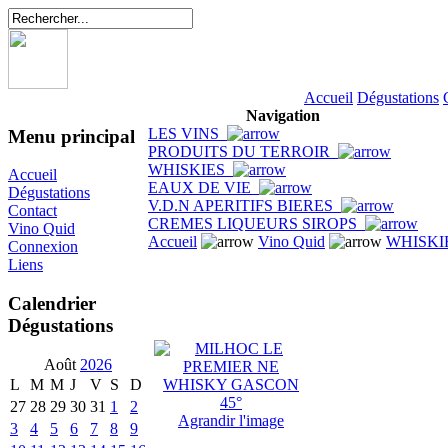
Accueil
Dégustations
Navigation
LES VINS
Menu principal
PRODUITS DU TERROIR
WHISKIES
Accueil
EAUX DE VIE
Dégustations
V.D.N APERITIFS BIERES
Contact
CREMES LIQUEURS SIROPS
Vino Quid
Accueil
Vino Quid
WHISKI
Connexion
Liens
Calendrier
Dégustations
Août
2026
L
M
M
J
V
S
D
27
28
29
30
31
1
2
Agrandir l'image
3
4
5
6
7
8
9