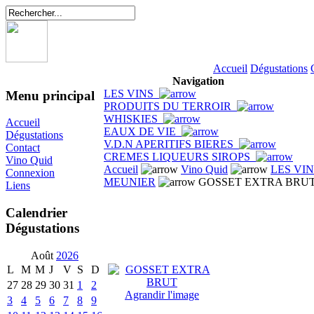
Accueil
Dégustations
Navigation
LES VINS
Menu principal
PRODUITS DU TERROIR
WHISKIES
Accueil
EAUX DE VIE
Dégustations
V.D.N APERITIFS BIERES
Contact
CREMES LIQUEURS SIROPS
Vino Quid
Accueil
Vino Quid
LES VI
Connexion
MEUNIER
GOSSET EXTRA BRU
Liens
Calendrier
Dégustations
Août
2026
L
M
M
J
V
S
D
27
28
29
30
31
1
2
Agrandir l'image
3
4
5
6
7
8
9