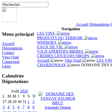
Accueil
Dégustations
Navigation
LES VINS
Menu principal
PRODUITS DU TERROIR
WHISKIES
Accueil
EAUX DE VIE
Dégustations
V.D.N APERITIFS BIERES
Contact
CREMES LIQUEURS SIROPS
Vino Quid
Accueil
Vino Quid
LES VI
Connexion
CHARDONNAY
DOMAINE DES 
Liens
Calendrier
Dégustations
Août
2026
L
M
M
J
V
S
D
27
28
29
30
31
1
2
3
4
5
6
7
8
9
Agrandir l'image