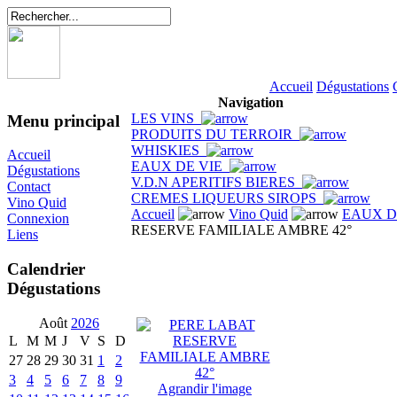
Accueil
Dégustations
Navigation
LES VINS
Menu principal
PRODUITS DU TERROIR
WHISKIES
Accueil
EAUX DE VIE
Dégustations
V.D.N APERITIFS BIERES
Contact
CREMES LIQUEURS SIROPS
Vino Quid
Accueil
Vino Quid
EAUX D
Connexion
RESERVE FAMILIALE AMBRE 42°
Liens
Calendrier
Dégustations
Août
2026
L
M
M
J
V
S
D
27
28
29
30
31
1
2
3
4
5
6
7
8
9
Agrandir l'image