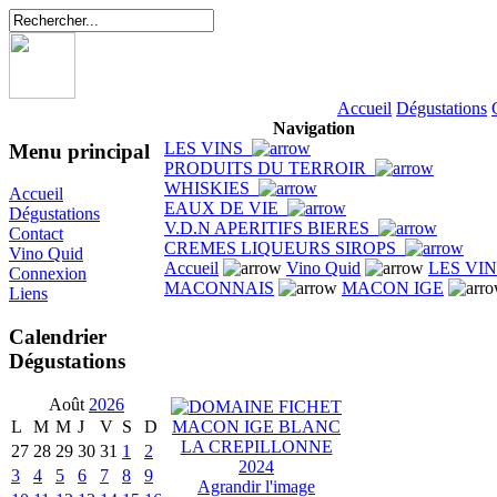
Accueil
Dégustations
Navigation
LES VINS
Menu principal
PRODUITS DU TERROIR
WHISKIES
Accueil
EAUX DE VIE
Dégustations
V.D.N APERITIFS BIERES
Contact
CREMES LIQUEURS SIROPS
Vino Quid
Accueil
Vino Quid
LES VI
Connexion
MACONNAIS
MACON IGE
Liens
Calendrier
Dégustations
Août
2026
L
M
M
J
V
S
D
27
28
29
30
31
1
2
3
4
5
6
7
8
9
Agrandir l'image