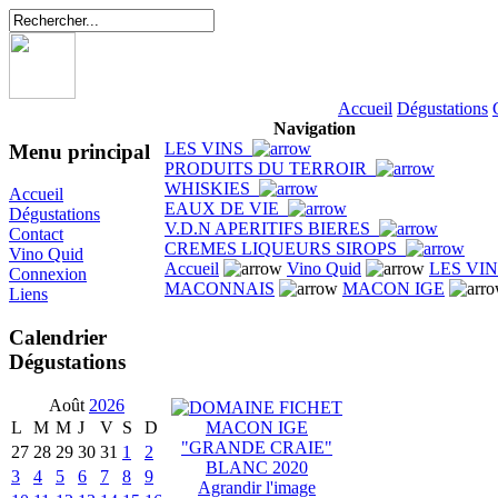
Accueil
Dégustations
Navigation
LES VINS
Menu principal
PRODUITS DU TERROIR
WHISKIES
Accueil
EAUX DE VIE
Dégustations
V.D.N APERITIFS BIERES
Contact
CREMES LIQUEURS SIROPS
Vino Quid
Accueil
Vino Quid
LES VI
Connexion
MACONNAIS
MACON IGE
Liens
Calendrier
Dégustations
Août
2026
L
M
M
J
V
S
D
27
28
29
30
31
1
2
3
4
5
6
7
8
9
Agrandir l'image