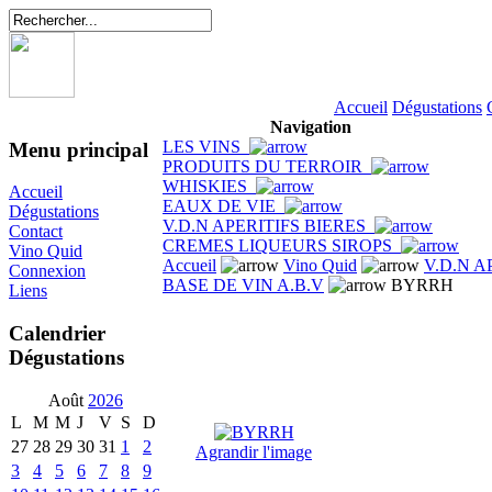
Accueil
Dégustations
Navigation
LES VINS
Menu principal
PRODUITS DU TERROIR
WHISKIES
Accueil
EAUX DE VIE
Dégustations
V.D.N APERITIFS BIERES
Contact
CREMES LIQUEURS SIROPS
Vino Quid
Accueil
Vino Quid
V.D.N A
Connexion
BASE DE VIN A.B.V
BYRRH
Liens
Calendrier
Dégustations
Août
2026
L
M
M
J
V
S
D
27
28
29
30
31
1
2
Agrandir l'image
3
4
5
6
7
8
9