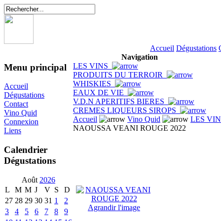
Accueil
Dégustations
Navigation
LES VINS
Menu principal
PRODUITS DU TERROIR
WHISKIES
Accueil
EAUX DE VIE
Dégustations
V.D.N APERITIFS BIERES
Contact
CREMES LIQUEURS SIROPS
Vino Quid
Accueil
Vino Quid
LES VI
Connexion
NAOUSSA VEANI ROUGE 2022
Liens
Calendrier
Dégustations
Août
2026
L
M
M
J
V
S
D
27
28
29
30
31
1
2
Agrandir l'image
3
4
5
6
7
8
9