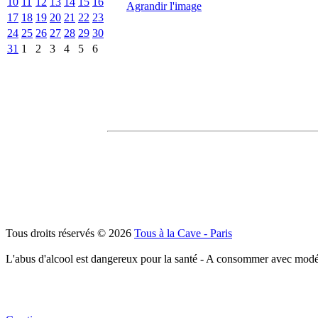
10
11
12
13
14
15
16
Agrandir l'image
17
18
19
20
21
22
23
24
25
26
27
28
29
30
31
1
2
3
4
5
6
Tous droits réservés © 2026
Tous à la Cave - Paris
L'abus d'alcool est dangereux pour la santé - A consommer avec modé