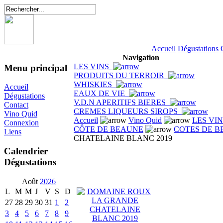
Accueil
Dégustations
Navigation
LES VINS
Menu principal
PRODUITS DU TERROIR
WHISKIES
Accueil
EAUX DE VIE
Dégustations
V.D.N APERITIFS BIERES
Contact
CREMES LIQUEURS SIROPS
Vino Quid
Accueil
Vino Quid
LES VI
Connexion
CÔTE DE BEAUNE
COTES DE B
Liens
CHATELAINE BLANC 2019
Calendrier
Dégustations
Août
2026
L
M
M
J
V
S
D
27
28
29
30
31
1
2
3
4
5
6
7
8
9