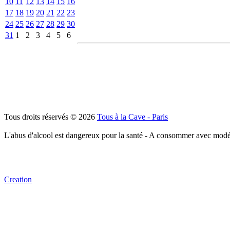
10
11
12
13
14
15
16
17
18
19
20
21
22
23
24
25
26
27
28
29
30
31
1
2
3
4
5
6
Tous droits réservés © 2026
Tous à la Cave - Paris
L'abus d'alcool est dangereux pour la santé - A consommer avec modé
Creation