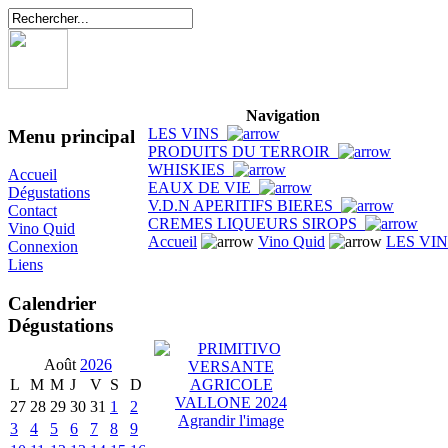
Navigation
LES VINS
Menu principal
PRODUITS DU TERROIR
WHISKIES
Accueil
EAUX DE VIE
Dégustations
V.D.N APERITIFS BIERES
Contact
CREMES LIQUEURS SIROPS
Vino Quid
Accueil
Vino Quid
LES VI
Connexion
Liens
Calendrier
Dégustations
Août
2026
L
M
M
J
V
S
D
27
28
29
30
31
1
2
Agrandir l'image
3
4
5
6
7
8
9