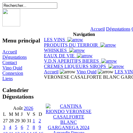
Accueil
Dégustations
Navigation
LES VINS
Menu principal
PRODUITS DU TERROIR
WHISKIES
Accueil
EAUX DE VIE
Dégustations
V.D.N APERITIFS BIERES
Contact
CREMES LIQUEURS SIROPS
Vino Quid
Accueil
Vino Quid
LES VI
Connexion
VERONESE CASALFORTE BLANC GARG
Liens
Calendrier
Dégustations
Août
2026
L
M
M
J
V
S
D
27
28
29
30
31
1
2
3
4
5
6
7
8
9
Agrandir l'image