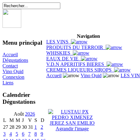
Navigation
LES VINS
Menu principal
PRODUITS DU TERROIR
WHISKIES
Accueil
EAUX DE VIE
Dégustations
V.D.N APERITIFS BIERES
Contact
CREMES LIQUEURS SIROPS
Vino Quid
Accueil
Vino Quid
LES VI
Connexion
Liens
Calendrier
Dégustations
Août
2026
L
M
M
J
V
S
D
27
28
29
30
31
1
2
Agrandir l'image
3
4
5
6
7
8
9