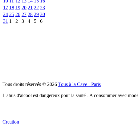
10
11
12
13
14
15
16
17
18
19
20
21
22
23
24
25
26
27
28
29
30
31
1
2
3
4
5
6
Tous droits réservés © 2026
Tous à la Cave - Paris
L'abus d'alcool est dangereux pour la santé - A consommer avec modé
Creation