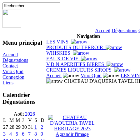
Accueil
Dégustations
Navigation
LES VINS
Menu principal
PRODUITS DU TERROIR
WHISKIES
Accueil
EAUX DE VIE
Dégustations
V.D.N APERITIFS BIERES
Contact
CREMES LIQUEURS SIROPS
Vino Quid
Accueil
Vino Quid
LES VI
Connexion
CHATEAU D'AQUERIA TAVEL HE
Liens
Calendrier
Dégustations
Août
2026
L
M
M
J
V
S
D
27
28
29
30
31
1
2
3
4
5
6
7
8
9
Agrandir l'image