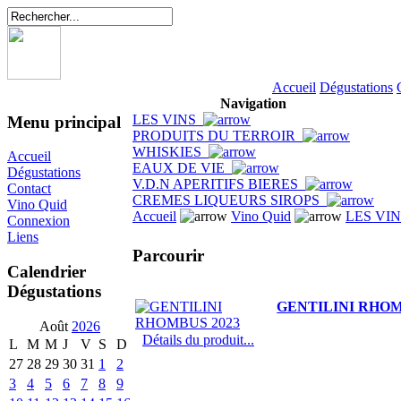
Accueil
Dégustations
Navigation
LES VINS
Menu principal
PRODUITS DU TERROIR
WHISKIES
Accueil
EAUX DE VIE
Dégustations
V.D.N APERITIFS BIERES
Contact
CREMES LIQUEURS SIROPS
Vino Quid
Accueil
Vino Quid
LES VI
Connexion
Liens
Parcourir
Calendrier
Dégustations
GENTILINI RHOM
Août
2026
Détails du produit...
L
M
M
J
V
S
D
27
28
29
30
31
1
2
3
4
5
6
7
8
9