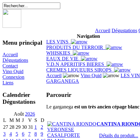
Accueil
Dégustations
Navigation
LES VINS
Menu principal
PRODUITS DU TERROIR
WHISKIES
Accueil
EAUX DE VIE
Dégustations
V.D.N APERITIFS BIERES
Contact
CREMES LIQUEURS SIROPS
Vino Quid
Accueil
Vino Quid
LES VI
Connexion
GARGANEGA
Liens
Parcourir
Calendrier
Dégustations
Le garganega
est un très ancien cépage blanc
Août
2026
L
M
M
J
V
S
D
CANTINA RIOND
27
28
29
30
31
1
2
3
4
5
6
7
8
9
Détails du produit...