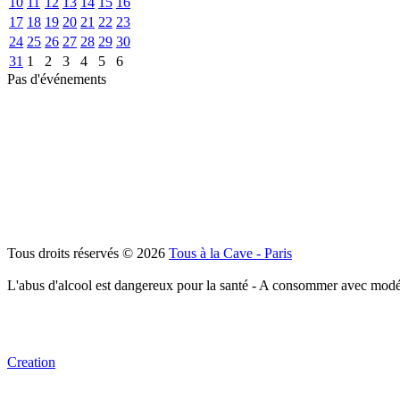
10
11
12
13
14
15
16
17
18
19
20
21
22
23
24
25
26
27
28
29
30
31
1
2
3
4
5
6
Pas d'événements
Tous droits réservés © 2026
Tous à la Cave - Paris
L'abus d'alcool est dangereux pour la santé - A consommer avec modé
Creation