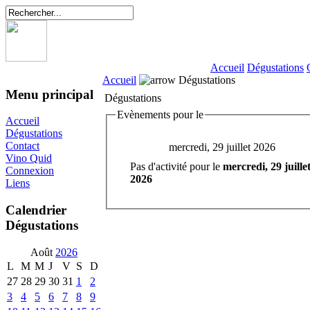
Accueil
Dégustations
Accueil
Dégustations
Menu principal
Dégustations
Evènements pour le
Accueil
Dégustations
Contact
mercredi, 29 juillet 2026
Vino Quid
Pas d'activité pour le
mercredi, 29 juille
Connexion
2026
Liens
Calendrier
Dégustations
Août
2026
L
M
M
J
V
S
D
27
28
29
30
31
1
2
3
4
5
6
7
8
9