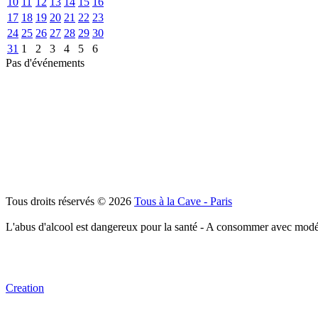
10
11
12
13
14
15
16
17
18
19
20
21
22
23
24
25
26
27
28
29
30
31
1
2
3
4
5
6
Pas d'événements
Tous droits réservés © 2026
Tous à la Cave - Paris
L'abus d'alcool est dangereux pour la santé - A consommer avec modé
Creation