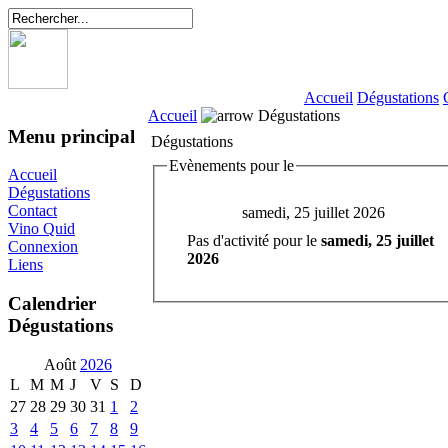
Accueil
Dégustations
Accueil
Dégustations
Menu principal
Dégustations
Evènements pour le
Accueil
Dégustations
Contact
samedi, 25 juillet 2026
Vino Quid
Pas d'activité pour le
samedi, 25 juillet
Connexion
2026
Liens
Calendrier
Dégustations
Août
2026
L
M
M
J
V
S
D
27
28
29
30
31
1
2
3
4
5
6
7
8
9