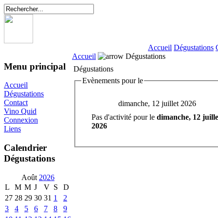
Accueil
Dégustations
Accueil
Dégustations
Menu principal
Dégustations
Evènements pour le
Accueil
Dégustations
Contact
dimanche, 12 juillet 2026
Vino Quid
Pas d'activité pour le
dimanche, 12 juille
Connexion
2026
Liens
Calendrier
Dégustations
Août
2026
L
M
M
J
V
S
D
27
28
29
30
31
1
2
3
4
5
6
7
8
9