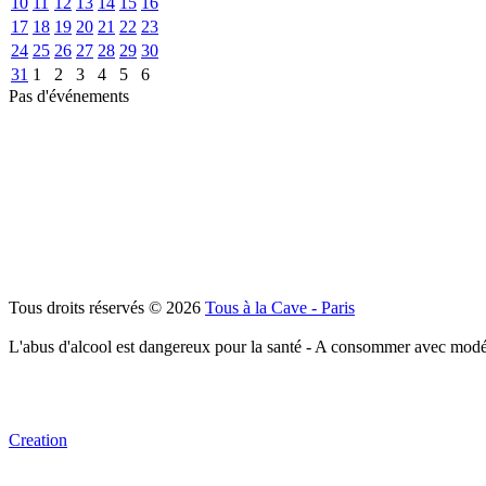
10
11
12
13
14
15
16
17
18
19
20
21
22
23
24
25
26
27
28
29
30
31
1
2
3
4
5
6
Pas d'événements
Tous droits réservés © 2026
Tous à la Cave - Paris
L'abus d'alcool est dangereux pour la santé - A consommer avec modé
Creation