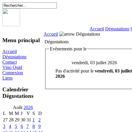
Accueil
Dégustations
Accueil
Dégustations
Menu principal
Dégustations
Evènements pour le
Accueil
Dégustations
Contact
vendredi, 03 juillet 2026
Vino Quid
Pas d'activité pour le
vendredi, 03 juillet
Connexion
2026
Liens
Calendrier
Dégustations
Août
2026
L
M
M
J
V
S
D
27
28
29
30
31
1
2
3
4
5
6
7
8
9