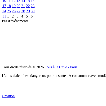
10
11
12
13
14
15
16
17
18
19
20
21
22
23
24
25
26
27
28
29
30
31
1
2
3
4
5
6
Pas d'événements
Tous droits réservés © 2026
Tous à la Cave - Paris
L'abus d'alcool est dangereux pour la santé - A consommer avec modé
Creation