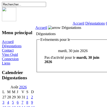
Accueil
Dégustations
Accueil
Dégustations
Menu principal
Dégustations
Evènements pour le
Accueil
Dégustations
Contact
mardi, 30 juin 2026
Vino Quid
Pas d'activité pour le
mardi, 30 juin
Connexion
2026
Liens
Calendrier
Dégustations
Août
2026
L
M
M
J
V
S
D
27
28
29
30
31
1
2
3
4
5
6
7
8
9