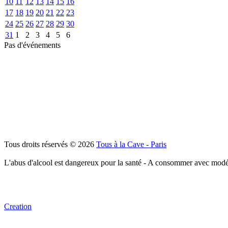
10
11
12
13
14
15
16
17
18
19
20
21
22
23
24
25
26
27
28
29
30
31
1
2
3
4
5
6
Pas d'événements
Tous droits réservés © 2026
Tous à la Cave - Paris
L'abus d'alcool est dangereux pour la santé - A consommer avec modé
Creation