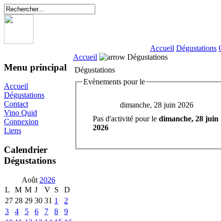
Accueil
Dégustations
Accueil
Dégustations
Menu principal
Dégustations
Evènements pour le
Accueil
Dégustations
Contact
dimanche, 28 juin 2026
Vino Quid
Pas d'activité pour le
dimanche, 28 juin
Connexion
2026
Liens
Calendrier
Dégustations
Août
2026
L
M
M
J
V
S
D
27
28
29
30
31
1
2
3
4
5
6
7
8
9