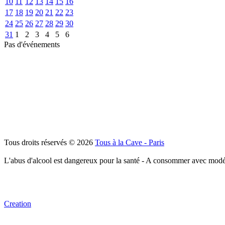
10
11
12
13
14
15
16
17
18
19
20
21
22
23
24
25
26
27
28
29
30
31
1
2
3
4
5
6
Pas d'événements
Tous droits réservés © 2026
Tous à la Cave - Paris
L'abus d'alcool est dangereux pour la santé - A consommer avec modé
Creation