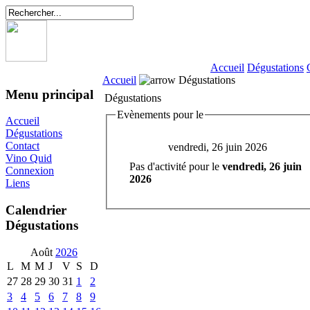
Accueil
Dégustations
Accueil
Dégustations
Menu principal
Dégustations
Evènements pour le
Accueil
Dégustations
Contact
vendredi, 26 juin 2026
Vino Quid
Pas d'activité pour le
vendredi, 26 juin
Connexion
2026
Liens
Calendrier
Dégustations
Août
2026
L
M
M
J
V
S
D
27
28
29
30
31
1
2
3
4
5
6
7
8
9