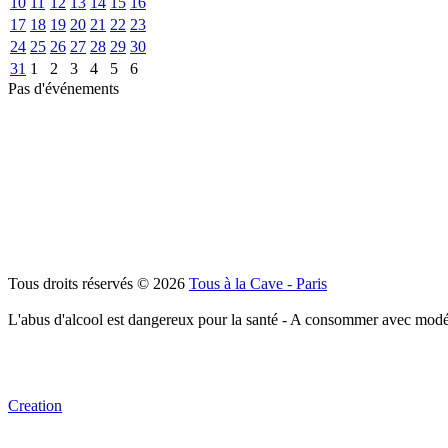
10
11
12
13
14
15
16
17
18
19
20
21
22
23
24
25
26
27
28
29
30
31
1
2
3
4
5
6
Pas d'événements
Tous droits réservés © 2026
Tous à la Cave - Paris
L'abus d'alcool est dangereux pour la santé - A consommer avec modé
Creation