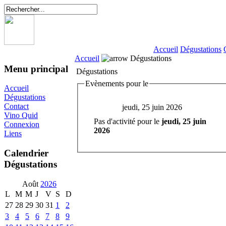
Accueil
Dégustations
Accueil
Dégustations
Menu principal
Dégustations
Evènements pour le
Accueil
Dégustations
Contact
jeudi, 25 juin 2026
Vino Quid
Pas d'activité pour le
jeudi, 25 juin
Connexion
2026
Liens
Calendrier
Dégustations
Août
2026
L
M
M
J
V
S
D
27
28
29
30
31
1
2
3
4
5
6
7
8
9