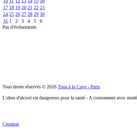
10
11
12
13
14
15
16
17
18
19
20
21
22
23
24
25
26
27
28
29
30
31
1
2
3
4
5
6
Pas d'événements
Tous droits réservés © 2026
Tous à la Cave - Paris
L'abus d'alcool est dangereux pour la santé - A consommer avec modé
Creation