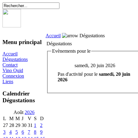
Accueil
Dégustations
Menu principal
Dégustations
Evènements pour le
Accueil
Dégustations
Contact
samedi, 20 juin 2026
Vino Quid
Pas d'activité pour le
samedi, 20 juin
Connexion
2026
Liens
Calendrier
Dégustations
Août
2026
L
M
M
J
V
S
D
27
28
29
30
31
1
2
3
4
5
6
7
8
9