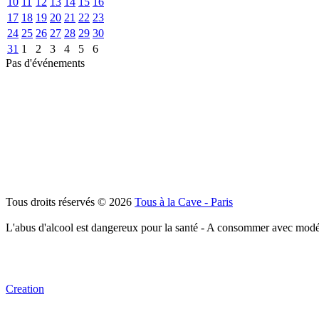
10
11
12
13
14
15
16
17
18
19
20
21
22
23
24
25
26
27
28
29
30
31
1
2
3
4
5
6
Pas d'événements
Tous droits réservés © 2026
Tous à la Cave - Paris
L'abus d'alcool est dangereux pour la santé - A consommer avec modé
Creation