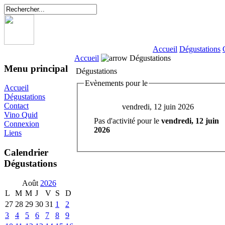
Accueil
Dégustations
Accueil
Dégustations
Menu principal
Dégustations
Evènements pour le
Accueil
Dégustations
Contact
vendredi, 12 juin 2026
Vino Quid
Pas d'activité pour le
vendredi, 12 juin
Connexion
2026
Liens
Calendrier
Dégustations
Août
2026
L
M
M
J
V
S
D
27
28
29
30
31
1
2
3
4
5
6
7
8
9