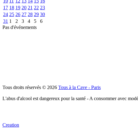
10
11
12
13
14
15
16
17
18
19
20
21
22
23
24
25
26
27
28
29
30
31
1
2
3
4
5
6
Pas d'événements
Tous droits réservés © 2026
Tous à la Cave - Paris
L'abus d'alcool est dangereux pour la santé - A consommer avec modé
Creation