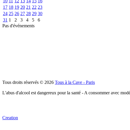
10
11
12
13
14
15
16
17
18
19
20
21
22
23
24
25
26
27
28
29
30
31
1
2
3
4
5
6
Pas d'événements
Tous droits réservés © 2026
Tous à la Cave - Paris
L'abus d'alcool est dangereux pour la santé - A consommer avec modé
Creation