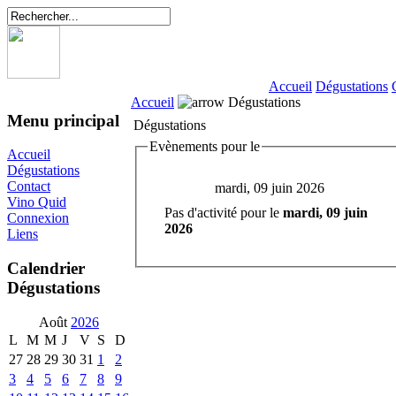
Accueil
Dégustations
Accueil
Dégustations
Menu principal
Dégustations
Evènements pour le
Accueil
Dégustations
Contact
mardi, 09 juin 2026
Vino Quid
Pas d'activité pour le
mardi, 09 juin
Connexion
2026
Liens
Calendrier
Dégustations
Août
2026
L
M
M
J
V
S
D
27
28
29
30
31
1
2
3
4
5
6
7
8
9