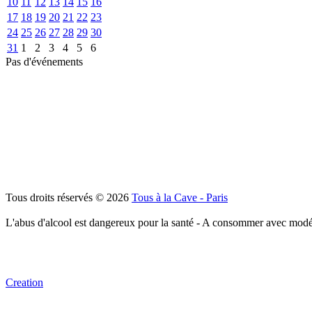
10
11
12
13
14
15
16
17
18
19
20
21
22
23
24
25
26
27
28
29
30
31
1
2
3
4
5
6
Pas d'événements
Tous droits réservés © 2026
Tous à la Cave - Paris
L'abus d'alcool est dangereux pour la santé - A consommer avec modé
Creation