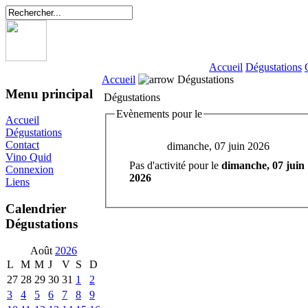
Accueil
Dégustations
Accueil
Dégustations
Menu principal
Dégustations
Evènements pour le
Accueil
Dégustations
Contact
dimanche, 07 juin 2026
Vino Quid
Pas d'activité pour le
dimanche, 07 juin
Connexion
2026
Liens
Calendrier
Dégustations
Août
2026
L
M
M
J
V
S
D
27
28
29
30
31
1
2
3
4
5
6
7
8
9