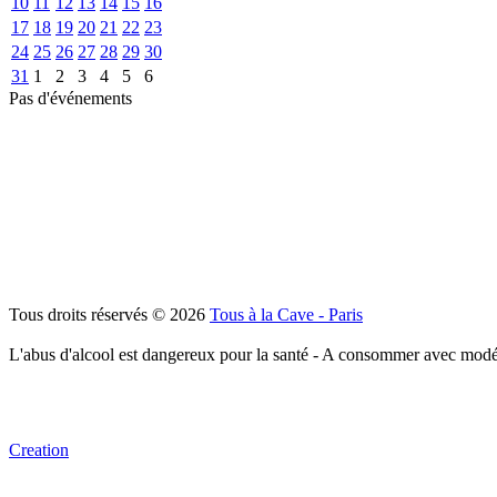
10
11
12
13
14
15
16
17
18
19
20
21
22
23
24
25
26
27
28
29
30
31
1
2
3
4
5
6
Pas d'événements
Tous droits réservés © 2026
Tous à la Cave - Paris
L'abus d'alcool est dangereux pour la santé - A consommer avec modé
Creation