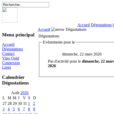
Accueil
Dégustations
Accueil
Dégustations
Menu principal
Dégustations
Evènements pour le
Accueil
Dégustations
Contact
dimanche, 22 mars 2026
Vino Quid
Pas d'activité pour le
dimanche, 22 mar
Connexion
2026
Liens
Calendrier
Dégustations
Août
2026
L
M
M
J
V
S
D
27
28
29
30
31
1
2
3
4
5
6
7
8
9