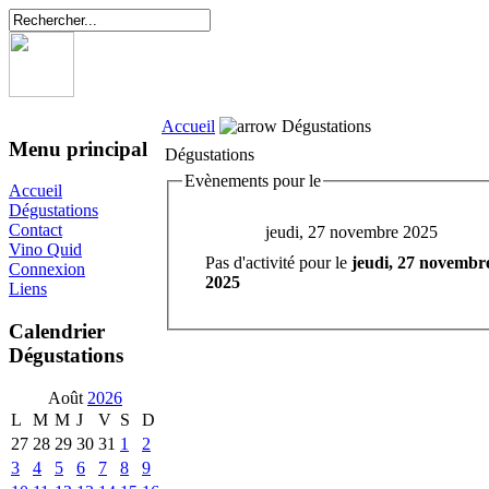
Accueil
Dégustations
Menu principal
Dégustations
Evènements pour le
Accueil
Dégustations
Contact
jeudi, 27 novembre 2025
Vino Quid
Pas d'activité pour le
jeudi, 27 novembr
Connexion
2025
Liens
Calendrier
Dégustations
Août
2026
L
M
M
J
V
S
D
27
28
29
30
31
1
2
3
4
5
6
7
8
9