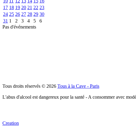
10
11
12
13
14
15
16
17
18
19
20
21
22
23
24
25
26
27
28
29
30
31
1
2
3
4
5
6
Pas d'événements
Tous droits réservés © 2026
Tous à la Cave - Paris
L'abus d'alcool est dangereux pour la santé - A consommer avec modé
Creation