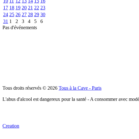
10
11
12
13
14
15
16
17
18
19
20
21
22
23
24
25
26
27
28
29
30
31
1
2
3
4
5
6
Pas d'événements
Tous droits réservés © 2026
Tous à la Cave - Paris
L'abus d'alcool est dangereux pour la santé - A consommer avec modé
Creation