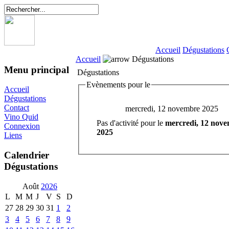
Accueil
Dégustations
Accueil
Dégustations
Menu principal
Dégustations
Evènements pour le
Accueil
Dégustations
Contact
mercredi, 12 novembre 2025
Vino Quid
Pas d'activité pour le
mercredi, 12 nov
Connexion
2025
Liens
Calendrier
Dégustations
Août
2026
L
M
M
J
V
S
D
27
28
29
30
31
1
2
3
4
5
6
7
8
9